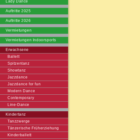
Lady Dance
Auftritte 2025
Auftritte 2026
Vermietungen
Vermietungen Indoorsports
Erwachsene
Ballett
Spitzentanz
Showtanz
Jazzdance
Jazzdance for fun
Modern Dance
Contemporary
Line-Dance
Kindertanz
Tanzzwerge
Tänzerische Früherziehung
Kinderballett