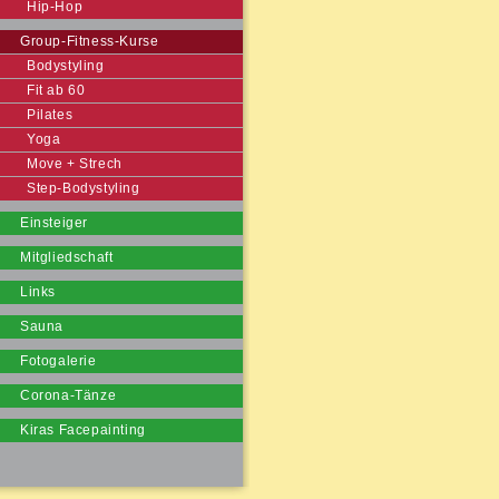
Hip-Hop
Group-Fitness-Kurse
Bodystyling
Fit ab 60
Pilates
Yoga
Move + Strech
Step-Bodystyling
Einsteiger
Mitgliedschaft
Links
Sauna
Fotogalerie
Corona-Tänze
Kiras Facepainting